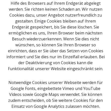
Hilfe des Browsers auf Ihrem Endgerät abgelegt
werden. Sie richten keinen Schaden an. Wir nutzen
Cookies dazu, unser Angebot nutzerfreundlich zu
gestalten. Einige Cookies bleiben auf Ihrem
Endgerät gespeichert, bis Sie diese löschen. Sie
ermöglichen es uns, Ihren Browser beim nächsten
Besuch wiederzuerkennen. Wenn Sie dies nicht
Impressum
wünschen, so können Sie Ihren Browser so
Newsletter Anmeldung
einrichten, dass er Sie über das Setzen von Cookies
Kontakt
informiert und Sie dies nur im Einzelfall erlauben. Bei
der Deaktivierung von Cookies kann die
Sitemap
Funktionalität unserer Website eingeschränkt sein.
Downloads
Webcams
Notwendige Cookies unserer Webseite werden für
Google Fonts, eingebettete Vimeo und YouTube
Videos sowie Google Maps verwendet. Sie können
Suche
zudem entscheiden, ob Sie weitere Cookies für den
Einsatz von Google Analytics zulassen möchten.
© 2026 Copyright Naturpark Obst-Hügel-Land