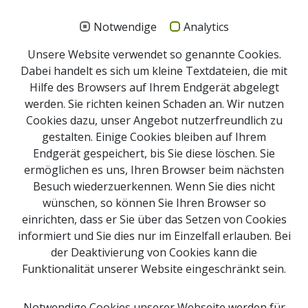
UaB Fam. Roithner
Notwendige
Analytics
Gastronomie und Zimmer
Unsere Website verwendet so genannte Cookies.
Dabei handelt es sich um kleine Textdateien, die mit
Bei einem Ausflug oder nach einer Wanderung
Hilfe des Browsers auf Ihrem Endgerät abgelegt
können Sie Rast in einer Mostschänke, einem Gasthaus
werden. Sie richten keinen Schaden an. Wir nutzen
oder Cafe im Naturpark einlegen und dabei die besten
Cookies dazu, unser Angebot nutzerfreundlich zu
Moste und regionale Schmankerl aus dem Naturpark
gestalten. Einige Cookies bleiben auf Ihrem
genießen.
Endgerät gespeichert, bis Sie diese löschen. Sie
ermöglichen es uns, Ihren Browser beim nächsten
Besuch wiederzuerkennen. Wenn Sie dies nicht
Impressum
wünschen, so können Sie Ihren Browser so
Newsletter Anmeldung
einrichten, dass er Sie über das Setzen von Cookies
Kontakt
informiert und Sie dies nur im Einzelfall erlauben. Bei
der Deaktivierung von Cookies kann die
Sitemap
Funktionalität unserer Website eingeschränkt sein.
Downloads
Webcams
Notwendige Cookies unserer Webseite werden für