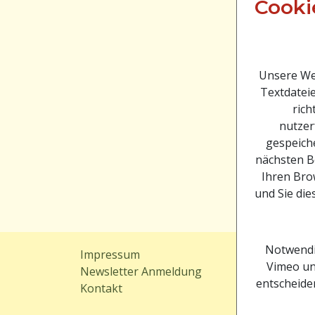
Cooki
Unsere Web
Textdateie
rich
nutzer
gespeiche
nächsten B
Ihren Brow
und Sie die
Notwendi
Impressum
Sitem
Vimeo un
Newsletter Anmeldung
Downl
entscheiden
Kontakt
Webc