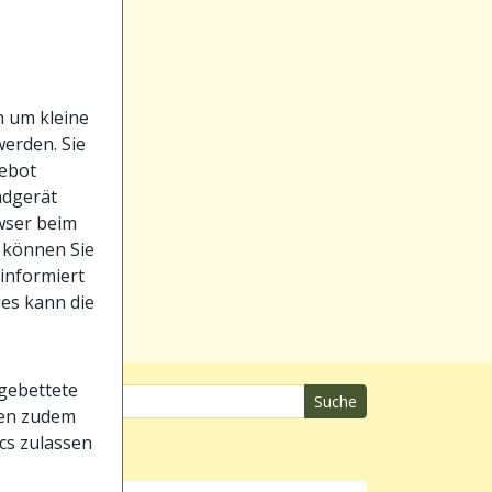
h um kleine
werden. Sie
gebot
ndgerät
owser beim
 können Sie
 informiert
ies kann die
gebettete
Suche
nen zudem
ics zulassen