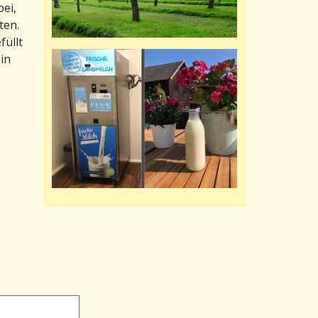
ei,
ten.
füllt
in