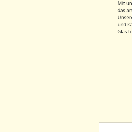
Mit un
das ar
Unsere
und ka
Glas f