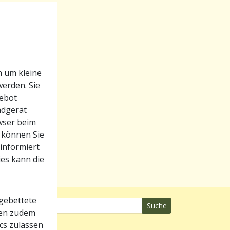
h um kleine
werden. Sie
gebot
ndgerät
owser beim
 können Sie
 informiert
ies kann die
gebettete
Suche
nen zudem
ics zulassen