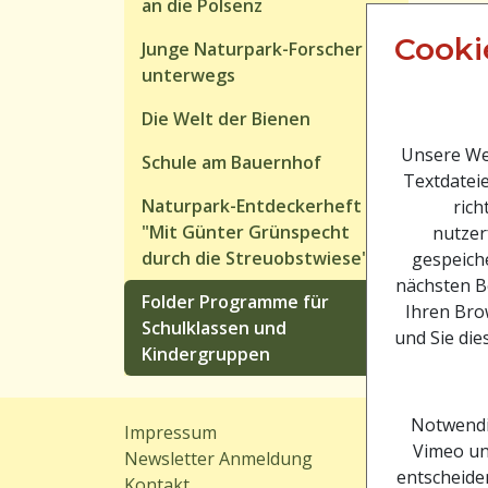
an die Polsenz
Cooki
Junge Naturpark-Forscher
unterwegs
Die Welt der Bienen
Unsere Web
Schule am Bauernhof
Textdateie
Naturpark-Entdeckerheft
rich
"Mit Günter Grünspecht
nutzer
durch die Streuobstwiese"
gespeiche
nächsten B
Folder Programme für
Ihren Brow
Schulklassen und
und Sie die
Kindergruppen
Notwendi
Impressum
Sitem
Vimeo un
Newsletter Anmeldung
Downl
entscheiden
Kontakt
Webc