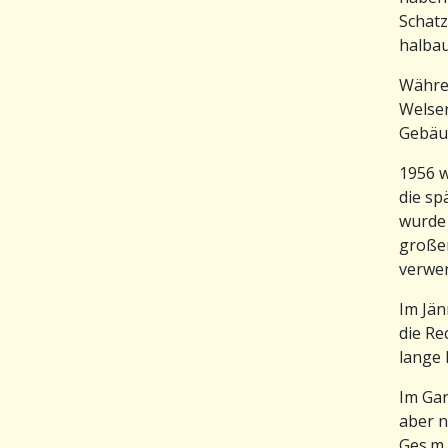
Schatz
halbau
Währen
Welser
Gebäud
1956 w
die sp
wurde 
großen
verwe
Im Jän
die Re
lange 
Im Ga
aber n
Ges.m.