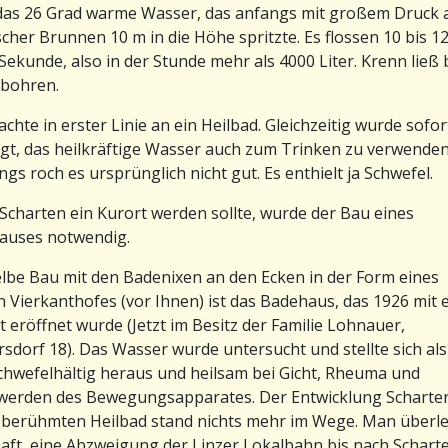
das 26 Grad warme Wasser, das anfangs mit großem Druck a
scher Brunnen 10 m in die Höhe spritzte. Es flossen 10 bis 12
 Sekunde, also in der Stunde mehr als 4000 Liter. Krenn ließ 
 bohren.
chte in erster Linie an ein Heilbad. Gleichzeitig wurde sofor
gt, das heilkräftige Wasser auch zum Trinken zu verwenden
ings roch es ursprünglich nicht gut. Es enthielt ja Schwefel.
charten ein Kurort werden sollte, wurde der Bau eines
auses notwendig.
lbe Bau mit den Badenixen an den Ecken in der Form eines
n Vierkanthofes (vor Ihnen) ist das Badehaus, das 1926 mit
t eröffnet wurde (Jetzt im Besitz der Familie Lohnauer,
sdorf 18). Das Wasser wurde untersucht und stellte sich als
hwefelhältig heraus und heilsam bei Gicht, Rheuma und
werden des Bewegungsapparates. Der Entwicklung Scharte
 berühmten Heilbad stand nichts mehr im Wege. Man überl
aft, eine Abzweigung der Linzer Lokalbahn bis nach Schart