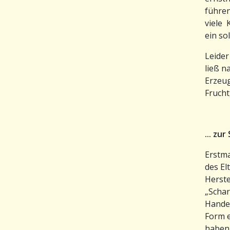
führen
viele 
ein so
Leider
ließ n
Erzeu
Frucht
... zu
Erstma
des El
Herste
„Scha
Handel
Form e
haben 