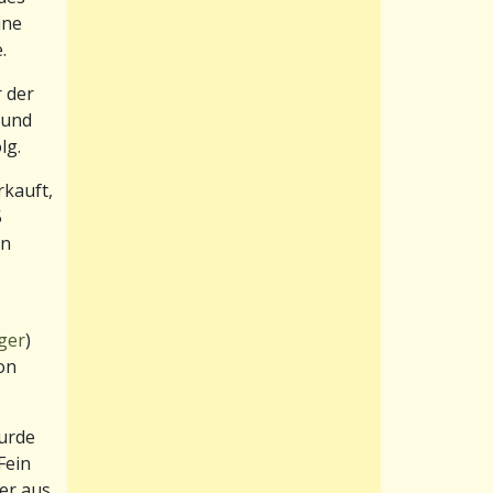
ine
.
 der
 und
lg.
rkauft,
5
in
nger
)
hon
urde
Fein
ser aus