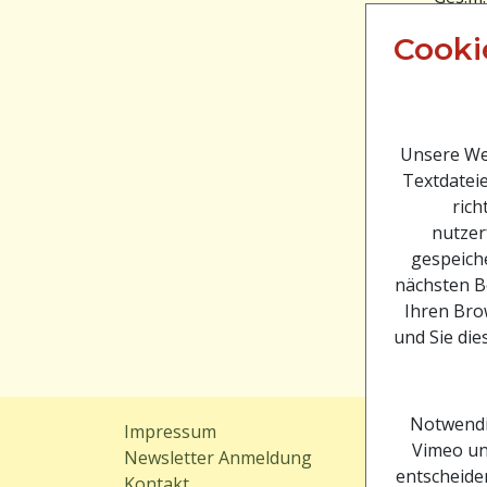
einem 
Cooki
angefe
animie
abgese
Werbe
Unsere Web
Beim S
Textdateie
Wasser
rich
2007 s
nutzer
Gemein
gespeiche
Erdwä
nächsten B
rieche
Ihren Brow
und Sie die
Text: 
Notwendi
Impressum
Sitem
Vimeo un
Newsletter Anmeldung
Downl
entscheiden
Kontakt
Webc