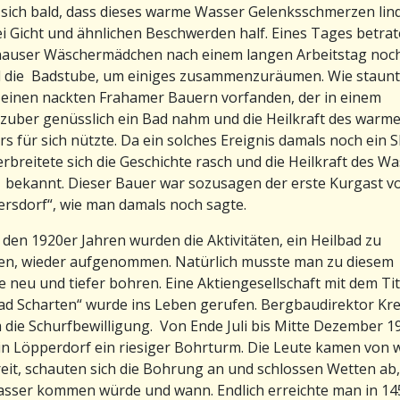
 sich bald, dass dieses warme Wasser Gelenksschmerzen lin
i Gicht und ähnlichen Beschwerden half. Eines Tages betrat
nauser Wäschermädchen nach einem langen Arbeitstag noc
 die Badstube, um einiges zusammenzuräumen. Wie staunte
e einen nackten Frahamer Bauern vorfanden, der in einem
uber genüsslich ein Bad nahm und die Heilkraft des warm
s für sich nützte. Da ein solches Ereignis damals noch ein 
erbreitete sich die Geschichte rasch und die Heilkraft des W
bekannt. Dieser Bauer war sozusagen der erste Kurgast v
rsdorf“, wie man damals noch sagte.
n den 1920er Jahren wurden die Aktivitäten, ein Heilbad zu
en, wieder aufgenommen. Natürlich musste man zu diesem
 neu und tiefer bohren. Eine Aktiengesellschaft mit dem Tit
ad Scharten“ wurde ins Leben gerufen. Bergbaudirektor Kr
die Schurfbewilligung. Von Ende Juli bis Mitte Dezember 1
in Löpperdorf ein riesiger Bohrturm. Die Leute kamen von w
eit, schauten sich die Bohrung an und schlossen Wetten ab
sser kommen würde und wann. Endlich erreichte man in 14