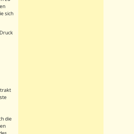
men
e sich
 Druck
trakt
ste
ch die
ben
 des