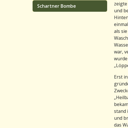
zeigte
Schartner Bombe
und be
Hinte
einmal
als si
Waschz
Wasser
war, v
wurde 
„Löppe
Erst i
gründ
Zwecke
„Heilb
bekam 
stand 
und br
das Wa