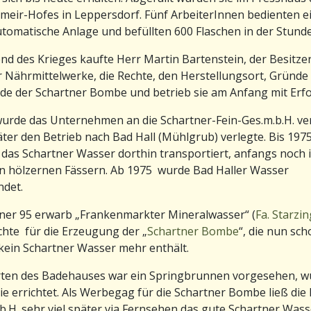
meir-Hofes in Leppersdorf. Fünf ArbeiterInnen bedienten e
tomatische Anlage und befüllten 600 Flaschen in der Stunde
d des Krieges kaufte Herr Martin Bartenstein, der Besitzer
 Nährmittelwerke, die Rechte, den Herstellungsort, Gründe
e der Schartner Bombe und betrieb sie am Anfang mit Erfo
urde das Unternehmen an die Schartner-Fein-Ges.m.b.H. ve
äter den Betrieb nach Bad Hall (Mühlgrub) verlegte. Bis 197
das Schartner Wasser dorthin transportiert, anfangs noch 
 hölzernen Fässern. Ab 1975 wurde Bad Haller Wasser
ndet.
ner 95 erwarb „Frankenmarkter Mineralwasser“ (
Fa. Starzi
chte für die Erzeugung der „
Schartner Bombe
“, die nun sc
kein Schartner Wasser mehr enthält.
rten des Badehauses war ein Springbrunnen vorgesehen, w
ie errichtet. Als Werbegag für die Schartner Bombe ließ die 
b.H. sehr viel später via Fernsehen das gute Schartner Was