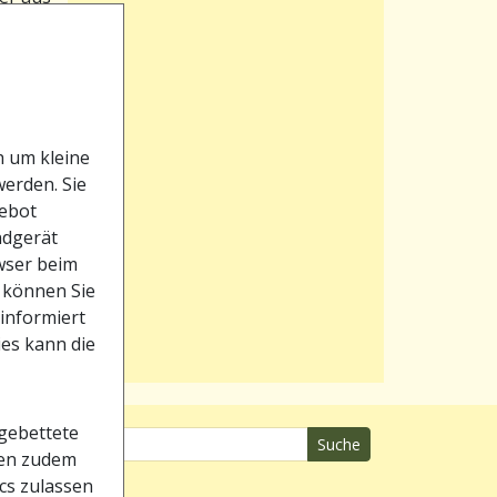
e
e
s auf.
h um kleine
s
werden. Sie
enn
gebot
ndgerät
owser beim
 können Sie
 informiert
ies kann die
gebettete
Suche
nen zudem
ics zulassen