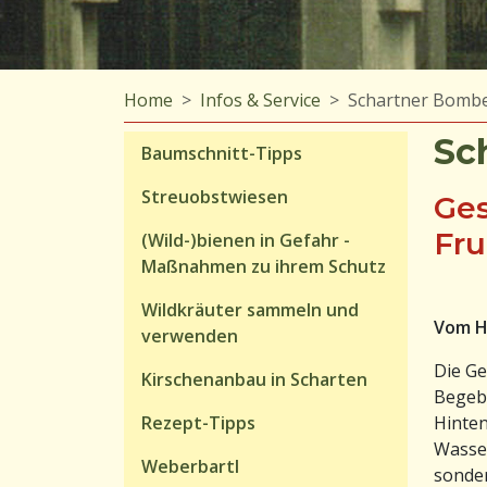
Home
Infos & Service
Schartner Bomb
Sc
Baumschnitt-Tipps
Streuobstwiesen
Ges
Fru
(Wild-)bienen in Gefahr -
Maßnahmen zu ihrem Schutz
Wildkräuter sammeln und
Vom He
verwenden
Die Ge
Kirschenanbau in Scharten
Begebe
Rezept-Tipps
Hinten
Wasser
Weberbartl
sonder