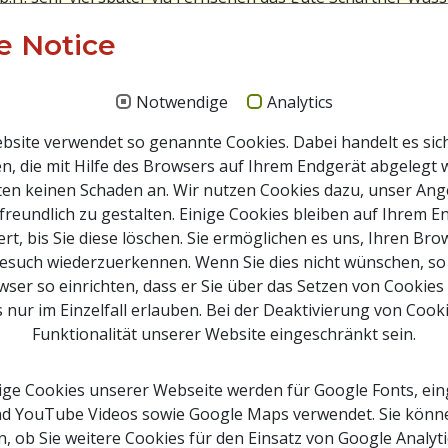
Springbrunnen sprudeln, der in Wien zu diesem Zwecke
e Notice
rtigt worden war, mit dem zum Trinken der guten Limonad
renden Text: “Aus dem Garten zu Scharten!“ Als die Reklam
tzt wurde, stellte man den ausgedienten Wiener
Notwendige
Analytics
springbrunnen hier in der Nähe des ehemaligen Badehause
site verwendet so genannte Cookies. Dabei handelt es sic
chartner Wasser handelt es sich vermutlich genau um jene
n, die mit Hilfe des Browsers auf Ihrem Endgerät abgelegt 
, das in Bad Schallerbach seine heilende Wirkung zeigt. D
ten keinen Schaden an. Wir nutzen Cookies dazu, unser An
prudelte in Steinholz, Gemeinde Fraham (nahe der
freundlich zu gestalten. Einige Cookies bleiben auf Ihrem E
degrenze zu Scharten) bei einer Bohrung wegen einer
rt, bis Sie diese löschen. Sie ermöglichen es uns, Ihren Br
rmepumpe plötzlich 25 bis 39 Grad warmes, unangenehm
esuch wiederzuerkennen. Wenn Sie dies nicht wünschen, so
ndes Wasser mit beachtlichem Druck aus dem Bohrloch.
ser so einrichten, dass er Sie über das Setzen von Cookies
s nur im Einzelfall erlauben. Bei der Deaktivierung von Cook
Dr. Emma Mayrhofer, Scharten
Funktionalität unserer Website eingeschränkt sein.
ge Cookies unserer Webseite werden für Google Fonts, ein
ap
d YouTube Videos sowie Google Maps verwendet. Sie kön
oads
, ob Sie weitere Cookies für den Einsatz von Google Analyt
ams