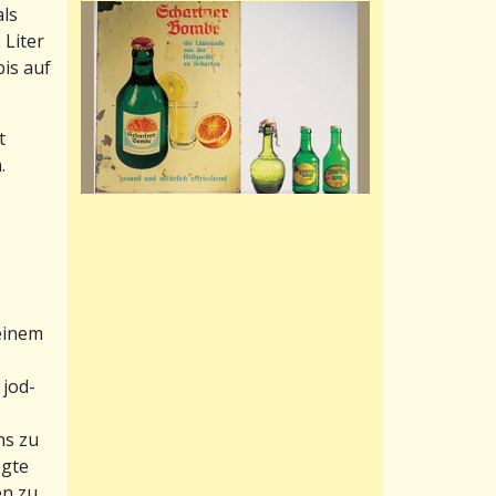
ls
 Liter
bis auf
t
.
 einem
 jod-
ns zu
egte
en zu