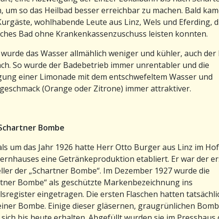
, um so das Heilbad besser erreichbar zu machen. Bald ka
Kurgäste, wohlhabende Leute aus Linz, Wels und Eferding, di
lches Bad ohne Krankenkassenzuschuss leisten konnten.
 wurde das Wasser allmählich weniger und kühler, auch der
ach. So wurde der Badebetrieb immer unrentabler und die
gung einer Limonade mit dem entschwefeltem Wasser und
geschmack (Orange oder Zitrone) immer attraktiver.
r Schartner Bombe
ls um das Jahr 1926 hatte Herr Otto Burger aus Linz im Hof
ternhauses eine Getränkeproduktion etabliert. Er war der er
ller der „Schartner Bombe“. Im Dezember 1927 wurde die
rtner Bombe“ als geschützte Markenbezeichnung ins
sregister eingetragen. Die ersten Flaschen hatten tatsächli
iner Bombe. Einige dieser gläsernen, graugrünlichen Bom
sich bis heute erhalten. Abgefüllt wurden sie im Presshaus