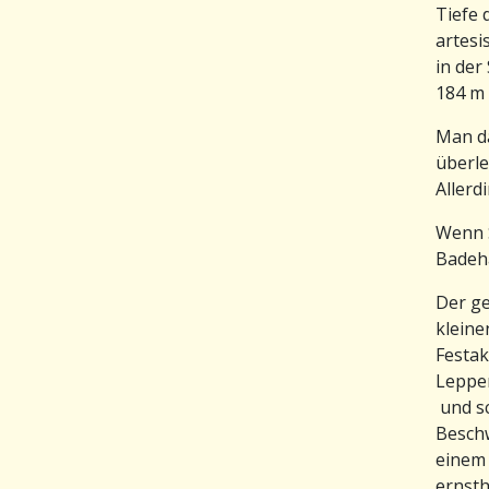
Tiefe 
artesi
in der
184 m
Man da
überle
Allerd
Wenn S
Badeh
Der ge
kleine
Festak
Lepper
und sc
Besch
einem
ernsth