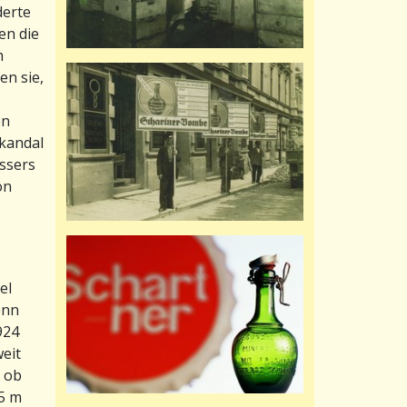
derte
en die
h
n sie,
en
Skandal
assers
on
el
enn
924
eit
, ob
5 m