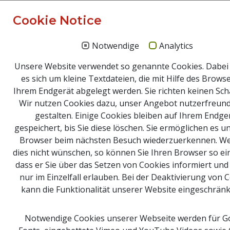
Cookie Notice
Suche
Notwendige
Analytics
© 2026 Copyright Naturpark Obst-Hügel-Land
Naturpark Obst-Hügel-Land, Kirchenplatz 1
Unsere Website verwendet so genannte Cookies. Dabei
4076 St. Marienkirchen an der Polsenz
es sich um kleine Textdateien, die mit Hilfe des Brows
Tel: +43 7249 47112-25 |
info@obsthuegelland.at
Ihrem Endgerät abgelegt werden. Sie richten keinen Sch
Wir nutzen Cookies dazu, unser Angebot nutzerfreund
gestalten. Einige Cookies bleiben auf Ihrem Endge
gespeichert, bis Sie diese löschen. Sie ermöglichen es un
Browser beim nächsten Besuch wiederzuerkennen. We
dies nicht wünschen, so können Sie Ihren Browser so ein
dass er Sie über das Setzen von Cookies informiert und 
nur im Einzelfall erlauben. Bei der Deaktivierung von 
kann die Funktionalität unserer Website eingeschränkt
Notwendige Cookies unserer Webseite werden für G