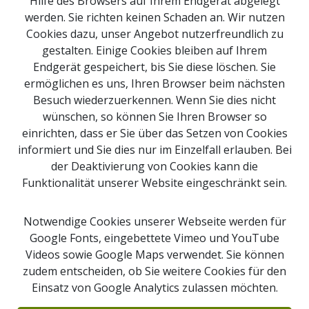
Hilfe des Browsers auf Ihrem Endgerät abgelegt
werden. Sie richten keinen Schaden an. Wir nutzen
Die ausgezeichneten Naturpark-Partnerbetriebe
Cookies dazu, unser Angebot nutzerfreundlich zu
Holzners Milchprodukte, Kronbergerhof, Firlingerhof,
gestalten. Einige Cookies bleiben auf Ihrem
Meindlhumerhof und Lehnerhof
Endgerät gespeichert, bis Sie diese löschen. Sie
ermöglichen es uns, Ihren Browser beim nächsten
Besuch wiederzuerkennen. Wenn Sie dies nicht
Impressum
wünschen, so können Sie Ihren Browser so
Newsletter Anmeldung
einrichten, dass er Sie über das Setzen von Cookies
Kontakt
informiert und Sie dies nur im Einzelfall erlauben. Bei
der Deaktivierung von Cookies kann die
Sitemap
Funktionalität unserer Website eingeschränkt sein.
Downloads
Webcams
Notwendige Cookies unserer Webseite werden für
Google Fonts, eingebettete Vimeo und YouTube
Videos sowie Google Maps verwendet. Sie können
Suche
zudem entscheiden, ob Sie weitere Cookies für den
Einsatz von Google Analytics zulassen möchten.
© 2026 Copyright Naturpark Obst-Hügel-Land