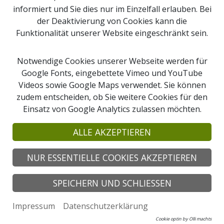
Kontakt
informiert und Sie dies nur im Einzelfall erlauben. Bei
der Deaktivierung von Cookies kann die
Sitemap
Funktionalität unserer Website eingeschränkt sein.
Downloads
Webcams
Notwendige Cookies unserer Webseite werden für
Google Fonts, eingebettete Vimeo und YouTube
Videos sowie Google Maps verwendet. Sie können
Suche
zudem entscheiden, ob Sie weitere Cookies für den
Einsatz von Google Analytics zulassen möchten.
© 2026 Copyright Naturpark Obst-Hügel-Land
Naturpark Obst-Hügel-Land, Kirchenplatz 1
ALLE AKZEPTIEREN
4076 St. Marienkirchen an der Polsenz
Tel: +43 7249 47112-25 |
info@obsthuegelland.at
NUR ESSENTIELLE COOKIES AKZEPTIEREN
SPEICHERN UND SCHLIESSEN
Impressum
Datenschutzerklärung
Cookie optin by Olli machts