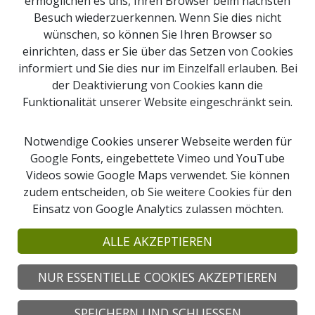
ermöglichen es uns, Ihren Browser beim nächsten
Besuch wiederzuerkennen. Wenn Sie dies nicht
Impressum
wünschen, so können Sie Ihren Browser so
Newsletter Anmeldung
einrichten, dass er Sie über das Setzen von Cookies
Kontakt
informiert und Sie dies nur im Einzelfall erlauben. Bei
der Deaktivierung von Cookies kann die
Sitemap
Funktionalität unserer Website eingeschränkt sein.
Downloads
Webcams
Notwendige Cookies unserer Webseite werden für
Google Fonts, eingebettete Vimeo und YouTube
Videos sowie Google Maps verwendet. Sie können
Suche
zudem entscheiden, ob Sie weitere Cookies für den
Einsatz von Google Analytics zulassen möchten.
© 2026 Copyright Naturpark Obst-Hügel-Land
Naturpark Obst-Hügel-Land, Kirchenplatz 1
ALLE AKZEPTIEREN
4076 St. Marienkirchen an der Polsenz
Tel: +43 7249 47112-25 |
info@obsthuegelland.at
NUR ESSENTIELLE COOKIES AKZEPTIEREN
SPEICHERN UND SCHLIESSEN