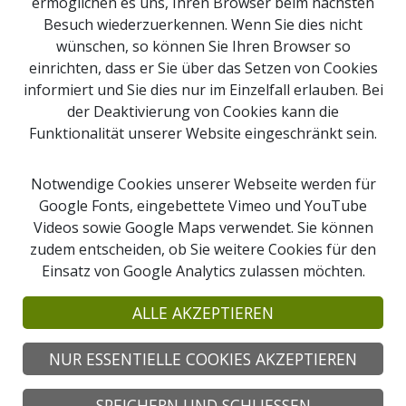
ermöglichen es uns, Ihren Browser beim nächsten
Besuch wiederzuerkennen. Wenn Sie dies nicht
Impressum
wünschen, so können Sie Ihren Browser so
Newsletter Anmeldung
einrichten, dass er Sie über das Setzen von Cookies
Kontakt
informiert und Sie dies nur im Einzelfall erlauben. Bei
der Deaktivierung von Cookies kann die
Sitemap
Funktionalität unserer Website eingeschränkt sein.
Downloads
Webcams
Notwendige Cookies unserer Webseite werden für
Google Fonts, eingebettete Vimeo und YouTube
Videos sowie Google Maps verwendet. Sie können
Suche
zudem entscheiden, ob Sie weitere Cookies für den
Einsatz von Google Analytics zulassen möchten.
© 2026 Copyright Naturpark Obst-Hügel-Land
Naturpark Obst-Hügel-Land, Kirchenplatz 1
ALLE AKZEPTIEREN
4076 St. Marienkirchen an der Polsenz
Tel: +43 7249 47112-25 |
info@obsthuegelland.at
NUR ESSENTIELLE COOKIES AKZEPTIEREN
SPEICHERN UND SCHLIESSEN