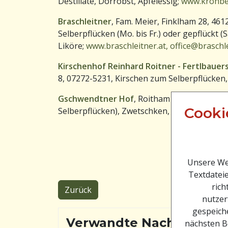
Destillate, Dörrobst, Apfelessig;
www.kronbe
Braschleitner
, Fam. Meier, Finklham 28, 46
Selberpflücken (Mo. bis Fr.) oder gepflückt (S
Liköre;
www.braschleitner.at,
office@braschle
Kirschenhof Reinhard Roitner - Fertlbaue
8, 07272-5231, Kirschen zum Selberpflücken
Gschwendtner Hof
, Roitham 6, 4612 Schar
Cooki
Selberpflücken), Zwetschken, Marillen, Eier
Unsere Web
Textdateie
rich
Zurück
nutzer
gespeiche
Verwandte Nachrichten
nächsten B