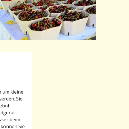
h um kleine
werden. Sie
gebot
ndgerät
owser beim
 können Sie