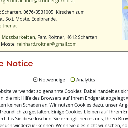
rgerhof.at
,
info@kronbergerhof.at
12 Scharten, 0676/3531005, Kirschen zum
a., So.), Moste, Edelbrände,
itner.at
rs Mostbarkeiten
, Fam. Roitner, 4612 Scharten
, Moste;
reinhard.roitner@gmail.com
ten, 0664-9606097, Kirschen (auch zum
e Notice
Notwendige
Analytics
site verwendet so genannte Cookies. Dabei handelt es sic
n, die mit Hilfe des Browsers auf Ihrem Endgerät abgelegt 
ten keinen Schaden an. Wir nutzen Cookies dazu, unser An
freundlich zu gestalten. Einige Cookies bleiben auf Ihrem E
rt, bis Sie diese löschen. Sie ermöglichen es uns, Ihren Br
esuch wiederzuerkennen. Wenn Sie dies nicht wünschen, so