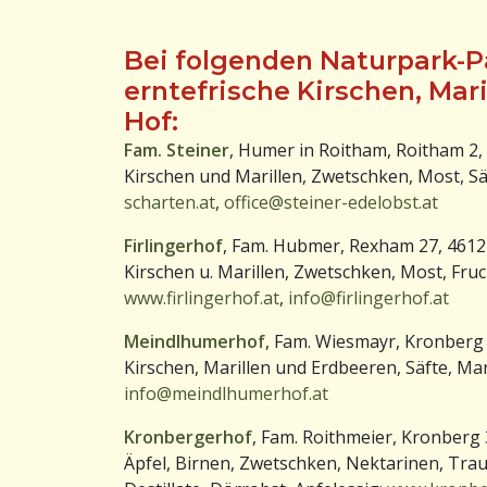
Bei folgenden Naturpark-P
erntefrische Kirschen, Mar
Hof:
Fam. Steiner
, Humer in Roitham, Roitham 2
Kirschen und Marillen, Zwetschken, Most, S
scharten.at
,
office@steiner-edelobst.at
Firlingerhof
, Fam. Hubmer, Rexham 27, 4612
Kirschen u. Marillen, Zwetschken, Most, Fru
www.firlingerhof.at
,
info@firlingerhof.at
Meindlhumerhof
, Fam. Wiesmayr, Kronberg
Kirschen, Marillen und Erdbeeren, Säfte, M
info@meindlhumerhof.at
Kronbergerhof
, Fam. Roithmeier, Kronberg 
Äpfel, Birnen, Zwetschken, Nektarinen, Trau