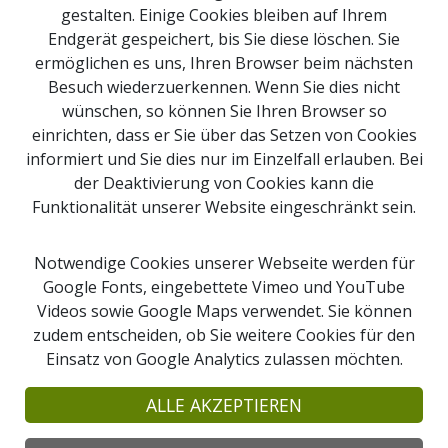
gestalten. Einige Cookies bleiben auf Ihrem
Endgerät gespeichert, bis Sie diese löschen. Sie
ermöglichen es uns, Ihren Browser beim nächsten
Besuch wiederzuerkennen. Wenn Sie dies nicht
Impressum
wünschen, so können Sie Ihren Browser so
Newsletter Anmeldung
einrichten, dass er Sie über das Setzen von Cookies
Kontakt
informiert und Sie dies nur im Einzelfall erlauben. Bei
der Deaktivierung von Cookies kann die
Sitemap
Funktionalität unserer Website eingeschränkt sein.
Downloads
Webcams
Notwendige Cookies unserer Webseite werden für
Google Fonts, eingebettete Vimeo und YouTube
Videos sowie Google Maps verwendet. Sie können
Suche
zudem entscheiden, ob Sie weitere Cookies für den
Einsatz von Google Analytics zulassen möchten.
© 2026 Copyright Naturpark Obst-Hügel-Land
Naturpark Obst-Hügel-Land, Kirchenplatz 1
ALLE AKZEPTIEREN
4076 St. Marienkirchen an der Polsenz
Tel: +43 7249 47112-25 |
info@obsthuegelland.at