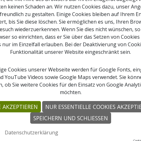
ten keinen Schaden an. Wir nutzen Cookies dazu, unser An
freundlich zu gestalten. Einige Cookies bleiben auf Ihrem E
rt, bis Sie diese löschen. Sie ermöglichen es uns, Ihren Br
esuch wiederzuerkennen. Wenn Sie dies nicht wünschen, so
ser so einrichten, dass er Sie über das Setzen von Cookies
s nur im Einzelfall erlauben. Bei der Deaktivierung von Cook
Funktionalität unserer Website eingeschränkt sein.
ge Cookies unserer Webseite werden für Google Fonts, ein
ap
d YouTube Videos sowie Google Maps verwendet. Sie kön
oads
, ob Sie weitere Cookies für den Einsatz von Google Analyt
ams
möchten.
and
E AKZEPTIEREN
NUR ESSENTIELLE COOKIES AKZEPTI
SPEICHERN UND SCHLIESSEN
nd.at
Datenschutzerklärung
Cookie