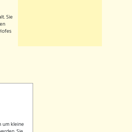
t. Sie
ten
 Hofes
h um kleine
werden. Sie