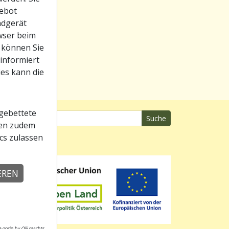
gebot
ndgerät
owser beim
 können Sie
 informiert
ies kann die
gebettete
Suche
nen zudem
ics zulassen
EREN
 optin by Olli machts