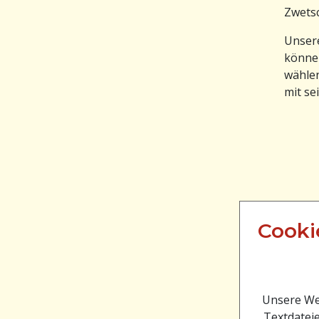
Zwets
Unsere
können
wählen
mit se
Cooki
Unsere Web
Textdateie