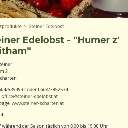
tprodukte
Steiner Edelobst
einer Edelobst - "Humer z'
itham"
teiner
am 2
Scharten
0664/5353932 oder 0664/3952534
:
office@steiner-edelobst.at
page:
www.steiner-scharten.at
uf:
 während der Saison täglich von 8.00 bis 19.00 Uhr