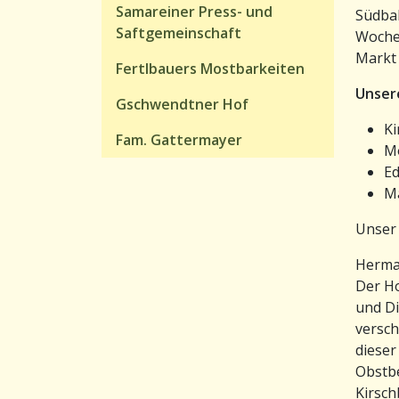
Samareiner Press- und
Südbah
Saftgemeinschaft
Woche
Markt 
Fertlbauers Mostbarkeiten
Unser
Gschwendtner Hof
Ki
Fam. Gattermayer
M
Ed
M
Unser 
Herman
Der Ho
und Di
versch
dieser
Obstbe
Kirsch