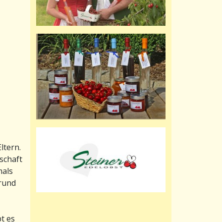
ltern.
schaft
mals
grund
t es