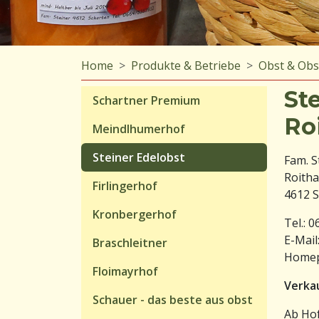
Home
Produkte & Betriebe
Obst & Obs
St
Schartner Premium
Ro
Meindlhumerhof
Steiner Edelobst
Fam. S
Roith
Firlingerhof
4612 
Kronbergerhof
Tel.: 
E-Mail
Braschleitner
Home
Floimayrhof
Verka
Schauer - das beste aus obst
Ab Hof