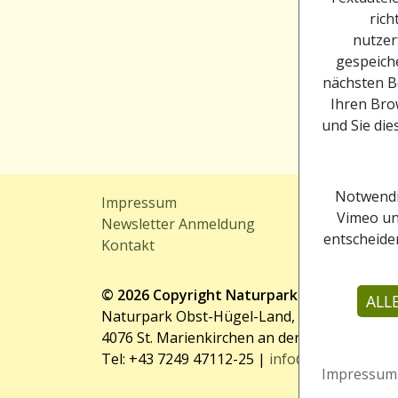
rich
nutzer
gespeiche
nächsten B
Ihren Brow
und Sie die
Notwendi
Impressum
Sitem
Vimeo un
Newsletter Anmeldung
Downl
entscheiden
Kontakt
Webc
© 2026 Copyright Naturpark Obst-Hügel-L
ALL
Naturpark Obst-Hügel-Land, Kirchenplatz 1
4076 St. Marienkirchen an der Polsenz
Tel: +43 7249 47112-25 |
info@obsthuegella
Impressum