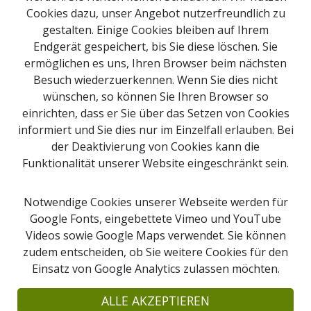
Cookies dazu, unser Angebot nutzerfreundlich zu
Weiterlesen
gestalten. Einige Cookies bleiben auf Ihrem
Endgerät gespeichert, bis Sie diese löschen. Sie
ermöglichen es uns, Ihren Browser beim nächsten
Besuch wiederzuerkennen. Wenn Sie dies nicht
Impressum
wünschen, so können Sie Ihren Browser so
Newsletter Anmeldung
einrichten, dass er Sie über das Setzen von Cookies
Kontakt
informiert und Sie dies nur im Einzelfall erlauben. Bei
der Deaktivierung von Cookies kann die
Sitemap
Funktionalität unserer Website eingeschränkt sein.
Downloads
Webcams
Notwendige Cookies unserer Webseite werden für
Google Fonts, eingebettete Vimeo und YouTube
Videos sowie Google Maps verwendet. Sie können
Suche
zudem entscheiden, ob Sie weitere Cookies für den
Einsatz von Google Analytics zulassen möchten.
© 2026 Copyright Naturpark Obst-Hügel-Land
Naturpark Obst-Hügel-Land, Kirchenplatz 1
ALLE AKZEPTIEREN
4076 St. Marienkirchen an der Polsenz