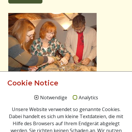
Der Duft der Rauhnächte -
Cookie Notice
Räuchern mit Kräutern
Notwendige
Analytics
10.12.2026
|
Kräuter- und Genuss-Workshops
Unsere Website verwendet so genannte Cookies.
In der stillen Zeit des Jahres laden wir zu einer
Dabei handelt es sich um kleine Textdateien, die mit
besonderen Veranstaltung rund um das Räuchern
Hilfe des Browsers auf Ihrem Endgerät abgelegt
mit Kräutern ein.
werden. Sie richten keinen Schaden an. Wir nutzen